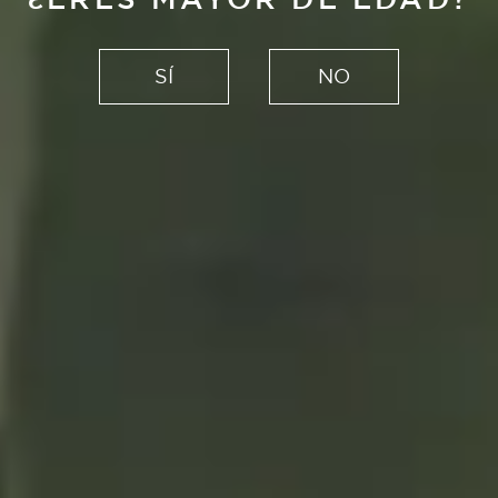
SÍ
NO