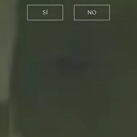
SÍ
NO