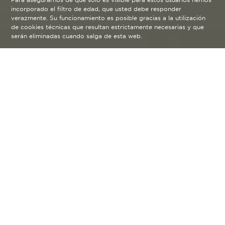
incorporado el filtro de edad, que usted debe responder
verazmente. Su funcionamiento es posible gracias a la utilización
de cookies técnicas que resultan estrictamente necesarias y que
serán eliminadas cuando salga de esta web.
Fruto de la experiencia, la seducción, la
esencia y la tradición. Dedicando a cada
proceso el tiempo necesario, porque
solo sin prisa se consigue algo único.