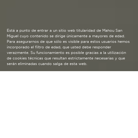
Está a punto de entrar a un sitio web titularidad de Mahou San
Miguel cuyo contenido se dirige únicamente a mayores de edad.
Para asegurarnos de que sólo es visible para estos usuarios hemos
incorporado el filtro de edad, que usted debe responder
verazmente. Su funcionamiento es posible gracias a la utilización
de cookies técnicas que resultan estrictamente necesarias y que
serán eliminadas cuando salga de esta web.
Es una experiencia singular
donde apagas los sentidos
y sucede algo
extraordinario. Tiempo para