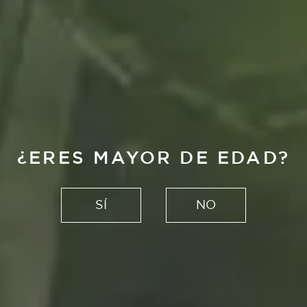
MOMENTOS
¿ERES MAYOR DE EDAD?
ALHAMBRA
SÍ
NO
EXPERIENCIAS ÚNICAS CREADAS
PARA VIVIRLAS SIN PRISA
MÚSICA
GASTRONOMÍA
CULTURA