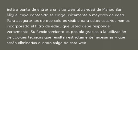
Está a punto de entrar a un sitio web titularidad de Mahou San
Miguel cuyo contenido se dirige únicamente a mayores de edad.
Para asegurarnos de que sólo es visible para estos usuarios hemos
incorporado el filtro de edad, que usted debe responder
verazmente. Su funcionamiento es posible gracias a la utilización
de cookies técnicas que resultan estrictamente necesarias y que
serán eliminadas cuando salga de esta web.
Nuestras
arrow_back
Cervezas
Alhambra Especial
Cuidada e intensa, Alhambra
Especial sigue un proceso de
fermentación lenta gracias al cual
se consiguen sus matices únicos,