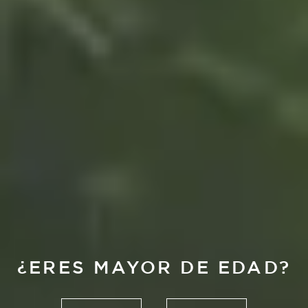
¿ERES MAYOR DE EDAD?