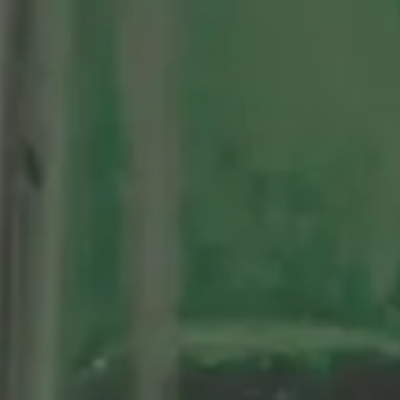
tenario
Nuestras Cervezas
Momentos Alhambra
segá
ción limitada 1964
ifo Alhambra 1925
 historias