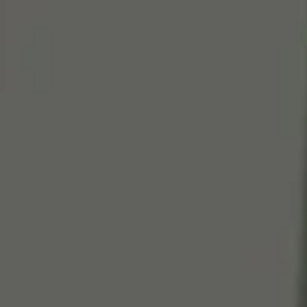
Cen
So
Edi
Gr
100