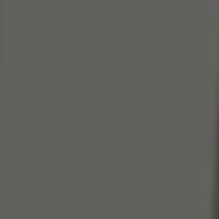
Cen
So
Edi
Gr
100