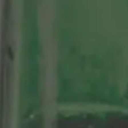
tenario
Nuestras Cervezas
Momentos Alhambra
segá
ción limitada 1964
ifo Alhambra 1925
 historias