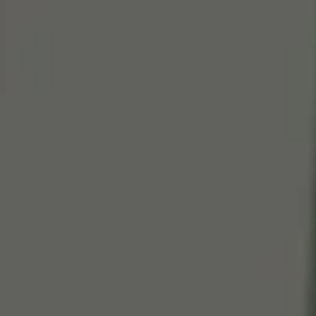
Cen
So
Edi
Gr
100