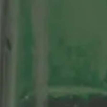
tenario
Nuestras Cervezas
Momentos Alhambra
segá
ción limitada 1964
ifo Alhambra 1925
 historias