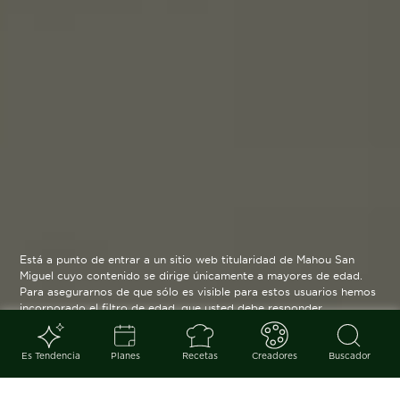
Está a punto de entrar a un sitio web titularidad de Mahou San
Miguel cuyo contenido se dirige únicamente a mayores de edad.
Para asegurarnos de que sólo es visible para estos usuarios hemos
incorporado el filtro de edad, que usted debe responder
verazmente. Su funcionamiento es posible gracias a la utilización
de cookies técnicas que resultan estrictamente necesarias y que
serán eliminadas cuando salga de esta web.
Es Tendencia
Planes
Recetas
Creadores
Buscador