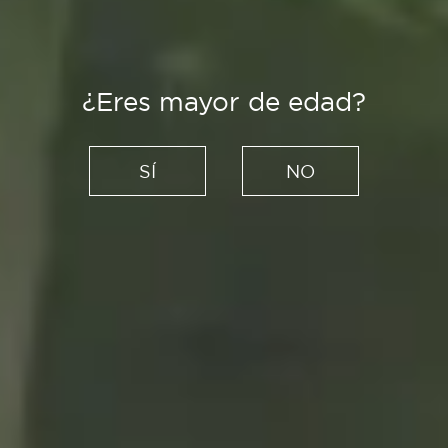
¿Eres mayor de edad?
Creadores
Lecturas que iluminan el
SÍ
NO
otoño, poesía en todas sus
formas
12/11/2020