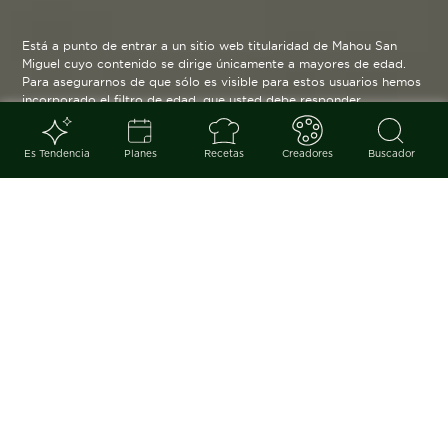
Está a punto de entrar a un sitio web titularidad de Mahou San
Miguel cuyo contenido se dirige únicamente a mayores de edad.
Para asegurarnos de que sólo es visible para estos usuarios hemos
incorporado el filtro de edad, que usted debe responder
verazmente. Su funcionamiento es posible gracias a la utilización
de cookies técnicas que resultan estrictamente necesarias y que
serán eliminadas cuando salga de esta web.
Es Tendencia
Planes
Recetas
Creadores
Buscador
Blog
arrow_back
Por Nerea Campos
Antiguamente, el día que se recibía correo en casa
se convertía automáticamente en un día especial. En
realidad, no hace tanto tiempo de esta costumbre –