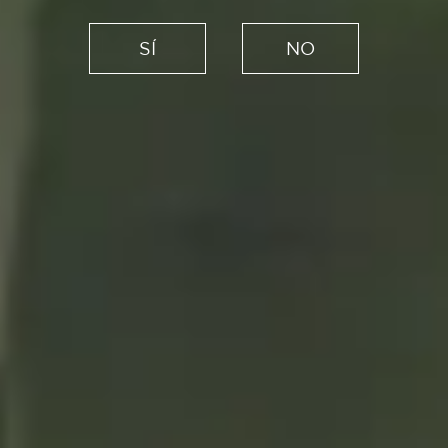
Newsletters sobre libros: las
SÍ
NO
cartas online que más saben
de literatura
11/02/2021