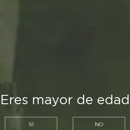
¿Eres mayor de edad
SÍ
NO