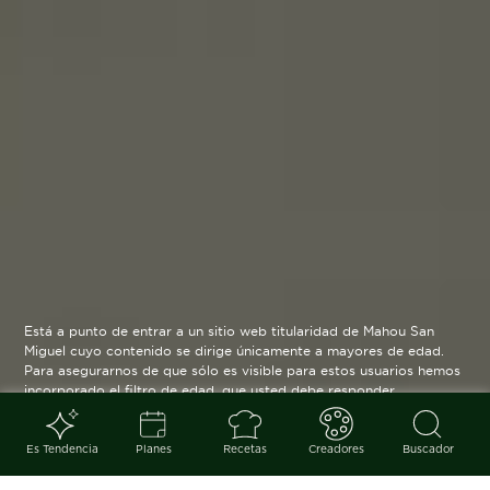
Está a punto de entrar a un sitio web titularidad de Mahou San
Miguel cuyo contenido se dirige únicamente a mayores de edad.
Para asegurarnos de que sólo es visible para estos usuarios hemos
incorporado el filtro de edad, que usted debe responder
verazmente. Su funcionamiento es posible gracias a la utilización
de cookies técnicas que resultan estrictamente necesarias y que
serán eliminadas cuando salga de esta web.
Es Tendencia
Planes
Recetas
Creadores
Buscador