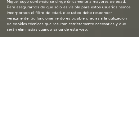
Miguel cuyo contenido se dirige únicamente a mayores de edad.
Para asegurarnos de que sólo es visible para estos usuarios hemos
incorporado el filtro de edad, que usted debe responder
verazmente. Su funcionamiento es posible gracias a la utilización
de cookies técnicas que resultan estrictamente necesarias y que
serán eliminadas cuando salga de esta web.
Solo siguiendo un proceso de
fermentación lenta y haciendo las
cosas "sin prisa",
conseguimos
que nuestra Alhambra Reserva
1925 tenga un sabor difícil de
olvidar.