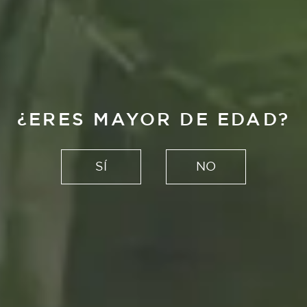
¿ERES MAYOR DE EDAD?
SÍ
NO
Alhambra Reserva 1925
NO ES PERDER EL TIEMPO,
ES PERDER LA PRISA