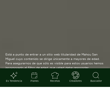
Está a punto de entrar a un sitio web titularidad de Mahou San
Miguel cuyo contenido se dirige únicamente a mayores de edad.
Para asegurarnos de que sólo es visible para estos usuarios hemos
incorporado el filtro de edad, que usted debe responder
verazmente. Su funcionamiento es posible gracias a la utilización
de cookies técnicas que resultan estrictamente necesarias y que
serán eliminadas cuando salga de esta web.
Es Tendencia
Planes
Recetas
Creadores
Buscador
Blog
arrow_back