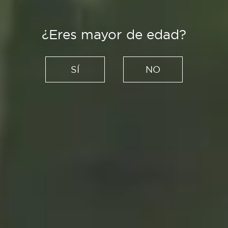
¿Eres mayor de edad?
Es Tendencia
¿Sientes la ola creciente de
SÍ
NO
estética retro? Es el efecto
vaporwave
15/10/2025