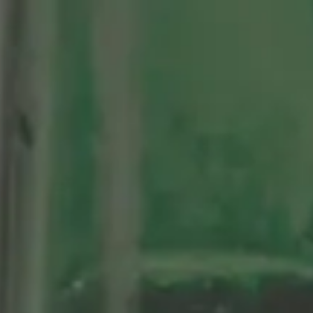
tenario
Nuestras Cervezas
Momentos Alhambra
segá
ción limitada 1964
ifo Alhambra 1925
 historias