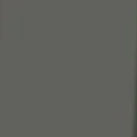
Cen
So
Edi
Gr
100