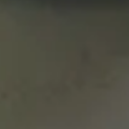
ocasión.
Por Alberto Perez
A veces, basta con mirar una etiqueta para
darse cuenta de que no todo es lo que parece.
En el mundo de la cerveza, una de esas
diferencias sutiles pero importantes está entre
las variedades
y las que
sin alcohol
indican
. Comparten espacio en las
0,0
estanterías, muchas veces se parecen en
aroma, color o sabor, pero no son exactamente
lo mismo.