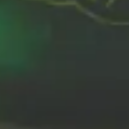
Diferencias entre
cerveza sin alcohol y
0,0: no es lo mismo
16 JUN 2025
A simple vista parecen lo mismo, pero no lo
son. La cerveza sin alcohol y la 0,0 comparten
estantería y propósito, pero se diferencian en
más de un detalle. Conocer esas diferencias
puede ayudarte a elegir mejor, según cada