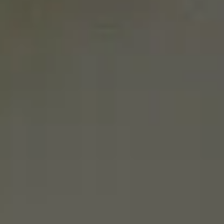
Ambas nacen de una misma idea: ofrecer
alternativas que permitan seguir disfrutando
de la cerveza en más momentos. Pero
entender lo que las distingue ayuda a elegir
mejor.
¿Qué es exactamente una cerveza
sin alcohol?
Aunque sorprenda, una cerveza “sin” puede
tener algo de alcohol. En España, la
legislación
permite etiquetar así a cualquier cerveza
que
.
no supere el 1 % de alcohol en volumen
En la práctica, la mayoría se sitúa por debajo
del 0,9 %. Es una cantidad muy baja, sin
efectos perceptibles, pero que sigue presente.