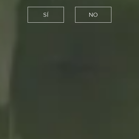
Cuatro manjares de agosto
SÍ
NO
para el ecuador del tiempo
estival
03/08/2021