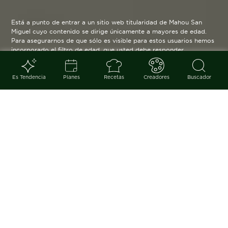
Está a punto de entrar a un sitio web titularidad de Mahou San
Miguel cuyo contenido se dirige únicamente a mayores de edad.
Para asegurarnos de que sólo es visible para estos usuarios hemos
incorporado el filtro de edad, que usted debe responder
verazmente. Su funcionamiento es posible gracias a la utilización
de cookies técnicas que resultan estrictamente necesarias y que
serán eliminadas cuando salga de esta web.
Es Tendencia
Planes
Recetas
Creadores
Buscador
Blog
arrow_back
Mientras su huerta despierta, en
agosto todo se para. No así sus
sabores, que desde el culmen del
verano nos anuncian que el otoño
está ya al acecho.