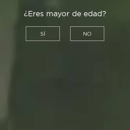
¿Eres mayor de edad?
Es Tendencia
Junio, el preludio del verano:
SÍ
NO
cinco productos para hacer
la compra (y cocinar) sin
prisas
08/06/2021