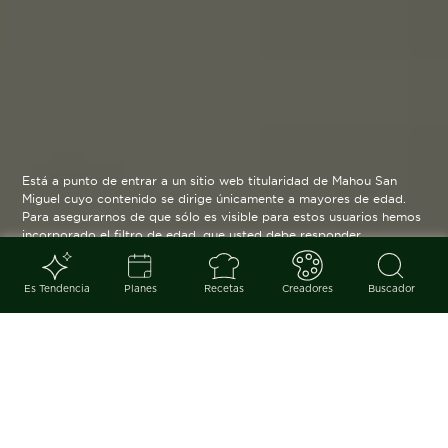
Está a punto de entrar a un sitio web titularidad de Mahou San
Miguel cuyo contenido se dirige únicamente a mayores de edad.
Para asegurarnos de que sólo es visible para estos usuarios hemos
incorporado el filtro de edad, que usted debe responder
verazmente. Su funcionamiento es posible gracias a la utilización
de cookies técnicas que resultan estrictamente necesarias y que
serán eliminadas cuando salga de esta web.
Es Tendencia
Planes
Recetas
Creadores
Buscador
Blog
arrow_back
El anticipo de un verano lleno de
sabor y frescura. Estas son las