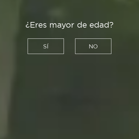
¿Eres mayor de edad?
Recetas
Recetas para un picnic de
SÍ
NO
verano: imprescindibles
estivales
12/06/2020