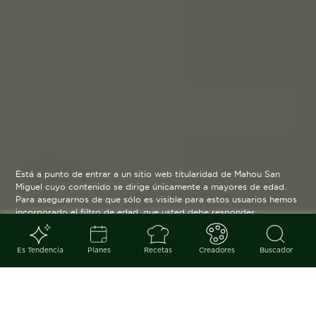
Está a punto de entrar a un sitio web titularidad de Mahou San
Miguel cuyo contenido se dirige únicamente a mayores de edad.
Para asegurarnos de que sólo es visible para estos usuarios hemos
incorporado el filtro de edad, que usted debe responder
verazmente. Su funcionamiento es posible gracias a la utilización
de cookies técnicas que resultan estrictamente necesarias y que
serán eliminadas cuando salga de esta web.
Es Tendencia
Planes
Recetas
Creadores
Buscador
Blog
arrow_back