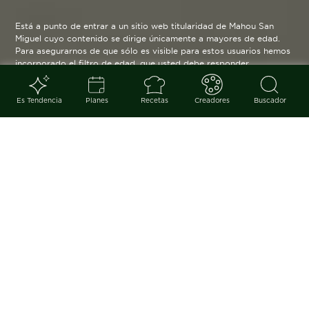
Está a punto de entrar a un sitio web titularidad de Mahou San
Miguel cuyo contenido se dirige únicamente a mayores de edad.
Para asegurarnos de que sólo es visible para estos usuarios hemos
incorporado el filtro de edad, que usted debe responder
verazmente. Su funcionamiento es posible gracias a la utilización
de cookies técnicas que resultan estrictamente necesarias y que
serán eliminadas cuando salga de esta web.
Es Tendencia
Planes
Recetas
Creadores
Buscador
Blog
arrow_back
Con el final de septiembre llega el
inicio de una nueva estación. Y,
con ella, aparecen en nuestra
despensa productos como las
castañas, la calabaza o el boniato,
dispuestos a mostrarnos su