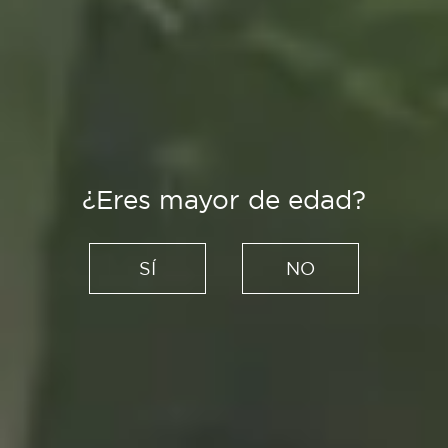
¿Eres mayor de edad?
Es Tendencia
Oda a los sabores del otoño:
SÍ
NO
4 alimentos de temporada
para celebrar su llegada
22/09/2020