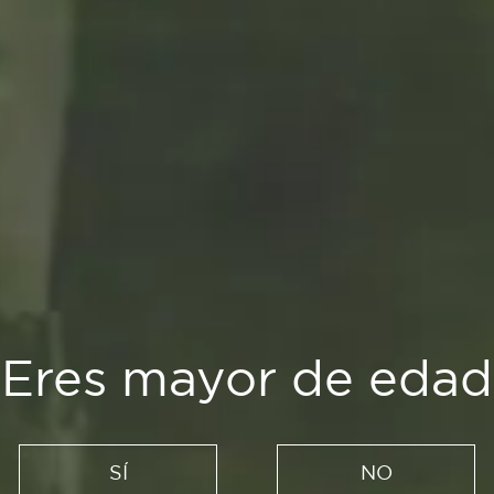
¿Eres mayor de edad
SÍ
NO