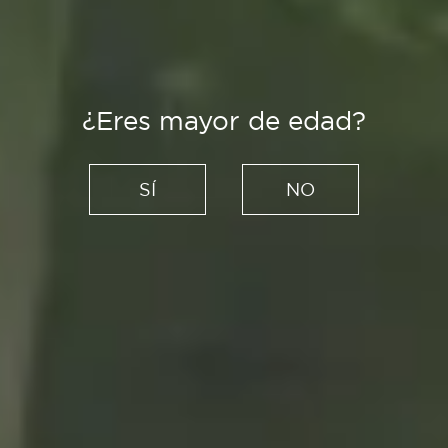
¿Eres mayor de edad?
Recetas
Aperitivo de crema de patata
SÍ
NO
y huevo de codorniz: un
bocado sublime
13/04/2021