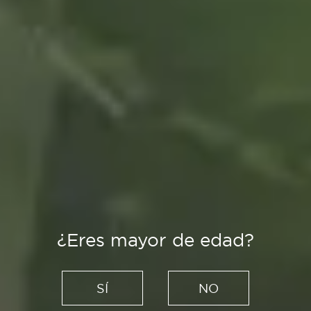
¿Eres mayor de edad?
Creadores
Punch needle:
SÍ
NO
redescubriendo la costura