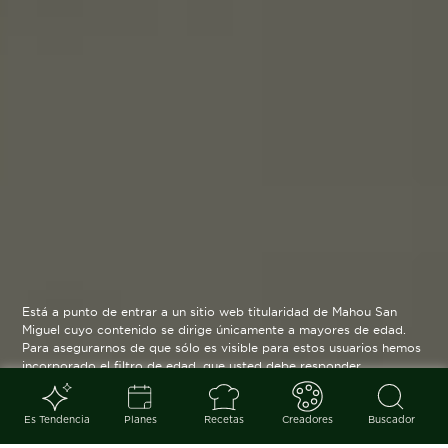
Está a punto de entrar a un sitio web titularidad de Mahou San
Miguel cuyo contenido se dirige únicamente a mayores de edad.
Para asegurarnos de que sólo es visible para estos usuarios hemos
incorporado el filtro de edad, que usted debe responder
verazmente. Su funcionamiento es posible gracias a la utilización
de cookies técnicas que resultan estrictamente necesarias y que
serán eliminadas cuando salga de esta web.
Es Tendencia
Planes
Recetas
Creadores
Buscador