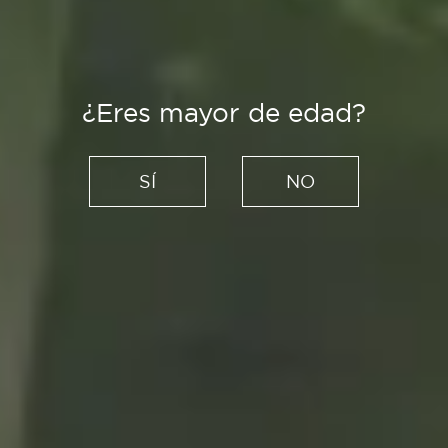
¿Eres mayor de edad?
Creadores
Moda española para disfrutar
SÍ
NO
de la playa también en
septiembre
03/09/2020