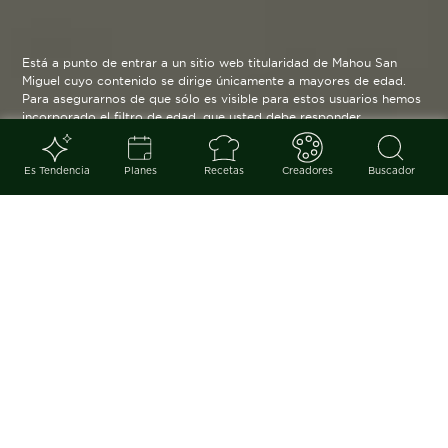
Está a punto de entrar a un sitio web titularidad de Mahou San
Miguel cuyo contenido se dirige únicamente a mayores de edad.
Para asegurarnos de que sólo es visible para estos usuarios hemos
incorporado el filtro de edad, que usted debe responder
verazmente. Su funcionamiento es posible gracias a la utilización
de cookies técnicas que resultan estrictamente necesarias y que
serán eliminadas cuando salga de esta web.
Es Tendencia
Planes
Recetas
Creadores
Buscador
Blog
arrow_back
Sabor a verano sobre la parrilla.
Los espetos, mariscos y pescados
a la espalda siempre se cocinan
mejor con vistas al mar, en buena
compañía y al fuego de una