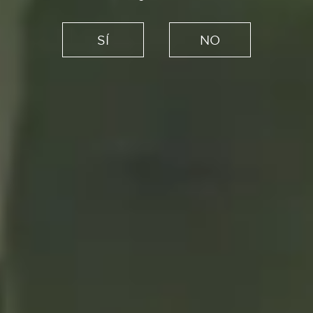
Recetas
Pescado a la brasa, el sabor
SÍ
NO
estrella de las barbacoas
21/08/2020