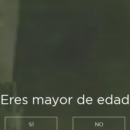
¿Eres mayor de edad
SÍ
NO