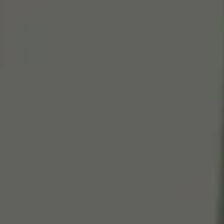
Cen
So
Edi
Gr
100