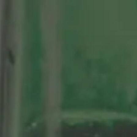
tenario
Nuestras Cervezas
Momentos Alhambra
segá
ción limitada 1964
ifo Alhambra 1925
 historias