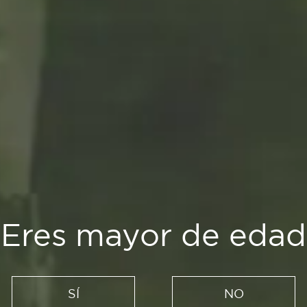
Planes
imera vez: Festivales,
¿Eres mayor de edad
30/08/2021
SÍ
NO