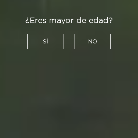
¿Eres mayor de edad?
SÍ
NO