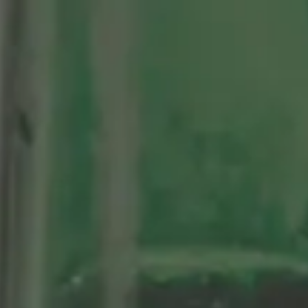
tenario
Nuestras Cervezas
Momentos Alhambra
segá
ción limitada 1964
ifo Alhambra 1925
 historias