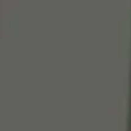
Cen
So
Edi
Gr
100