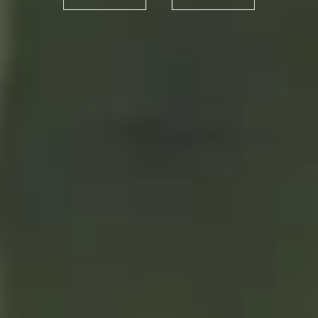
Alhambra - Cacao o cuando
la inspiración brota de lo
inesperado
10/03/2021