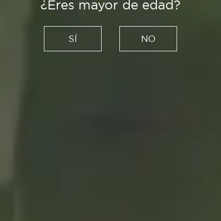
¿Eres mayor de edad?
Es Tendencia
El mes de los comienzos:
SÍ
NO
cuatro productos de
septiembre con sabor a todo
lo nuevo
09/09/2021