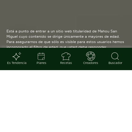
Está a punto de entrar a un sitio web titularidad de Mahou San
Miguel cuyo contenido se dirige únicamente a mayores de edad.
Para asegurarnos de que sólo es visible para estos usuarios hemos
incorporado el filtro de edad, que usted debe responder
verazmente. Su funcionamiento es posible gracias a la utilización
de cookies técnicas que resultan estrictamente necesarias y que
serán eliminadas cuando salga de esta web.
Es Tendencia
Planes
Recetas
Creadores
Buscador
Blog
arrow_back
Vuelta a la rutina, a la cocina en
casa y a los productos que
anuncian el final de verano.