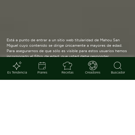
Está a punto de entrar a un sitio web titularidad de Mahou San
Miguel cuyo contenido se dirige únicamente a mayores de edad.
Para asegurarnos de que sólo es visible para estos usuarios hemos
incorporado el filtro de edad, que usted debe responder
verazmente. Su funcionamiento es posible gracias a la utilización
de cookies técnicas que resultan estrictamente necesarias y que
serán eliminadas cuando salga de esta web.
Es Tendencia
Planes
Recetas
Creadores
Buscador
Blog
arrow_back
En la joyería, la moda y la
marroquinería abunda el talento y
el producto ‘made in Spain’,