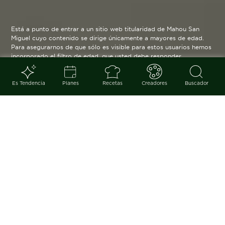
Está a punto de entrar a un sitio web titularidad de Mahou San
Miguel cuyo contenido se dirige únicamente a mayores de edad.
Para asegurarnos de que sólo es visible para estos usuarios hemos
incorporado el filtro de edad, que usted debe responder
verazmente. Su funcionamiento es posible gracias a la utilización
de cookies técnicas que resultan estrictamente necesarias y que
serán eliminadas cuando salga de esta web.
Es Tendencia
Planes
Recetas
Creadores
Buscador
Blog
arrow_back
Más que un libro de recetas, Noor
es todo un viaje a través del
patrimonio gastronómico
andalusí. El proyecto más
ambicioso del chef Paco Morales