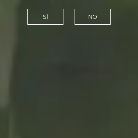
Creadores
Noor, el libro de gastronomía
SÍ
NO
de Paco Morales para
enamorarse de la cocina
22/06/2020