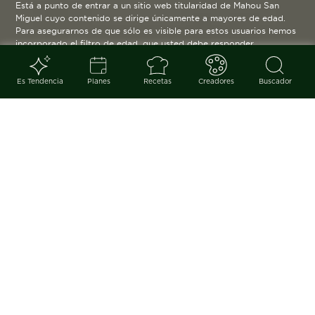
Está a punto de entrar a un sitio web titularidad de Mahou San
Miguel cuyo contenido se dirige únicamente a mayores de edad.
Para asegurarnos de que sólo es visible para estos usuarios hemos
incorporado el filtro de edad, que usted debe responder
verazmente. Su funcionamiento es posible gracias a la utilización
de cookies técnicas que resultan estrictamente necesarias y que
serán eliminadas cuando salga de esta web.
Es Tendencia
Planes
Recetas
Creadores
Buscador
Blog
arrow_back
Conocemos decenas de charts
musicales. Canciones perfectas
para entrenar, las más emotivas,
las más escuchadas… Pero, ¿qué
hay de las que nos dan energía,
vitalidad, mejoran nuestra
emotividad y nos brindan buenas