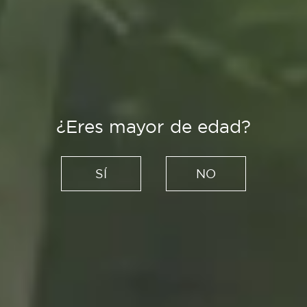
¿Eres mayor de edad?
Creadores
Esta es la música que, según
SÍ
NO
la ciencia, nos da la felicidad
19/07/2021