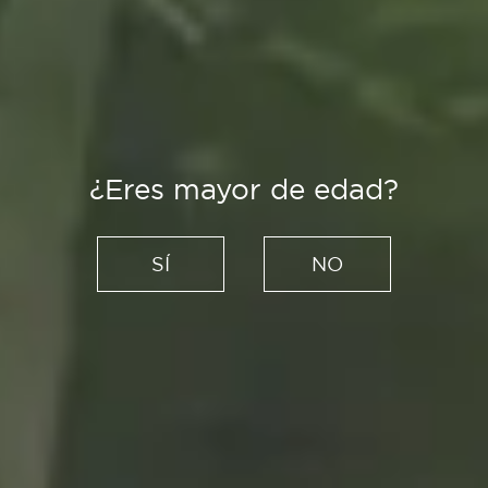
¿Eres mayor de edad?
Creadores
Grey Clay Studio: moda que
SÍ
NO
mima cada detalle
17/06/2021