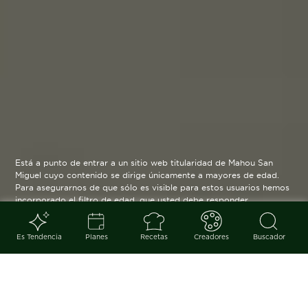
Está a punto de entrar a un sitio web titularidad de Mahou San
Miguel cuyo contenido se dirige únicamente a mayores de edad.
Para asegurarnos de que sólo es visible para estos usuarios hemos
incorporado el filtro de edad, que usted debe responder
verazmente. Su funcionamiento es posible gracias a la utilización
de cookies técnicas que resultan estrictamente necesarias y que
serán eliminadas cuando salga de esta web.
Es Tendencia
Planes
Recetas
Creadores
Buscador
Blog
arrow_back