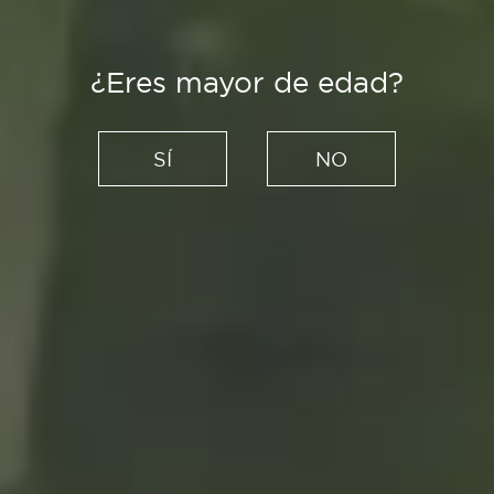
¿Eres mayor de edad?
Creadores
We are Some Girls: la
SÍ
NO
literatura y el cine se
encuentran en la moda
11/05/2021