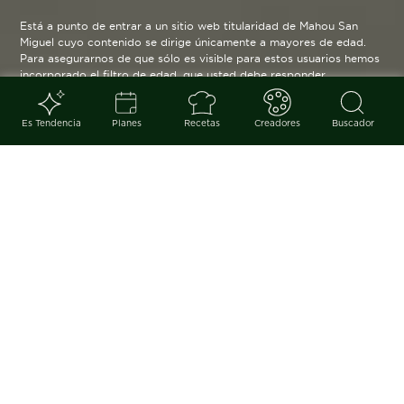
Está a punto de entrar a un sitio web titularidad de Mahou San
Miguel cuyo contenido se dirige únicamente a mayores de edad.
Para asegurarnos de que sólo es visible para estos usuarios hemos
incorporado el filtro de edad, que usted debe responder
verazmente. Su funcionamiento es posible gracias a la utilización
de cookies técnicas que resultan estrictamente necesarias y que
serán eliminadas cuando salga de esta web.
Es Tendencia
Planes
Recetas
Creadores
Buscador
Blog
arrow_back
Ropa de calidad que está al
alcance de nuestra mano con
productos de proximidad y que
cuidan del medio ambiente.