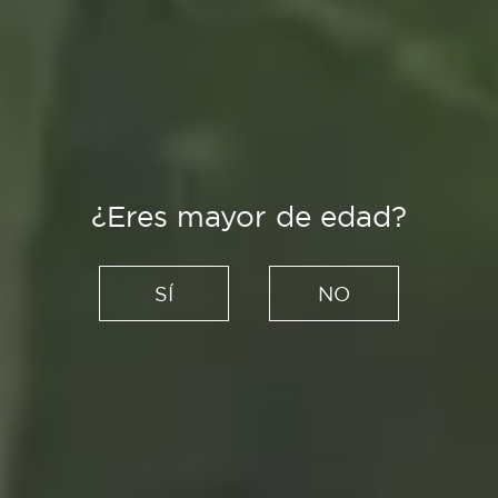
¿Eres mayor de edad?
Es Tendencia
Vísteme despacio y con
SÍ
NO
moda sostenible hecha en
España
08/07/2020