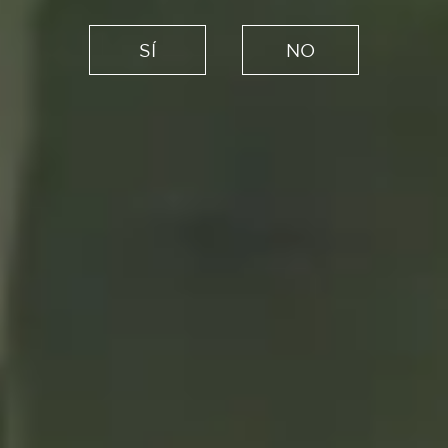
Creadores
Fotógrafos de calle que nos
SÍ
NO
inspiran y nos animan a
pasear por la ciudad
26/02/2021