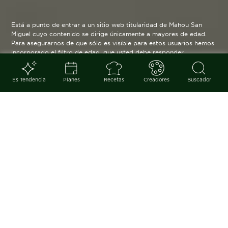
Está a punto de entrar a un sitio web titularidad de Mahou San
Miguel cuyo contenido se dirige únicamente a mayores de edad.
Para asegurarnos de que sólo es visible para estos usuarios hemos
incorporado el filtro de edad, que usted debe responder
verazmente. Su funcionamiento es posible gracias a la utilización
de cookies técnicas que resultan estrictamente necesarias y que
serán eliminadas cuando salga de esta web.
Es Tendencia
Planes
Recetas
Creadores
Buscador
Blog
arrow_back
Con la primavera en ciernes,
recorrer las calles de siempre
para observarlas con una mirada
nueva, cámara en mano, se antoja
como un plan perfecto. Más aún,
con esta inspiración.