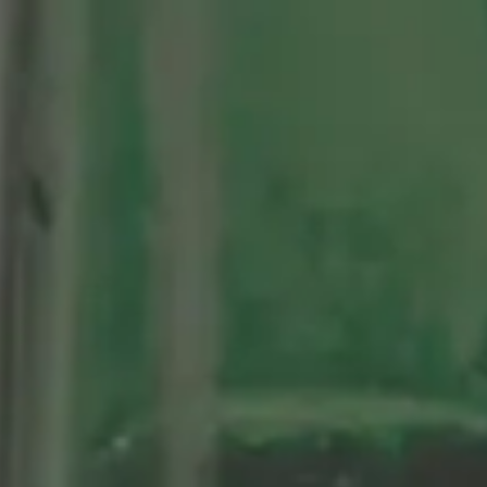
tenario
Nuestras Cervezas
Momentos Alhambra
segá
ción limitada 1964
ifo Alhambra 1925
 historias