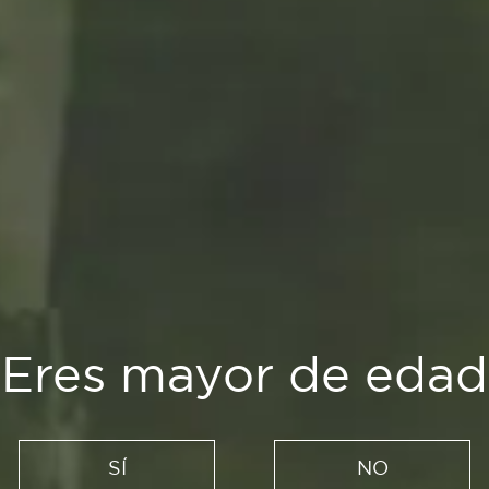
Creadores
uena...¿Plagio, inspira
¿Eres mayor de edad
21/01/2021
SÍ
NO