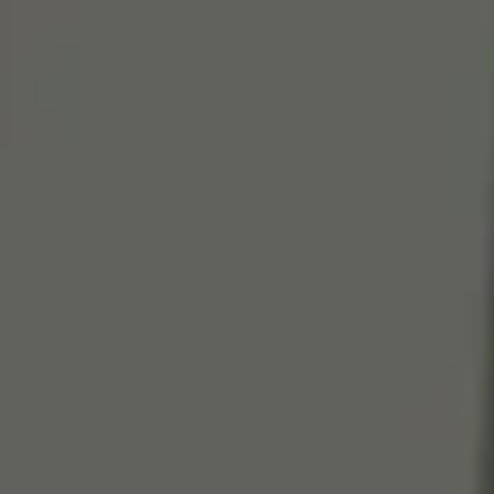
Cen
So
Edi
Gr
100