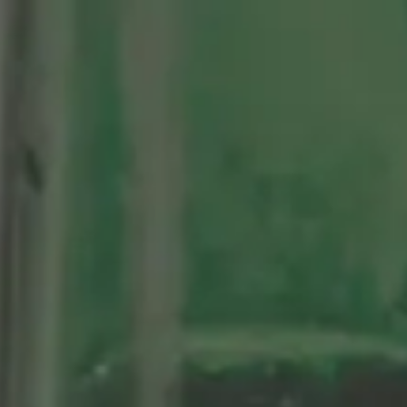
tenario
Nuestras Cervezas
Momentos Alhambra
segá
ción limitada 1964
ifo Alhambra 1925
 historias