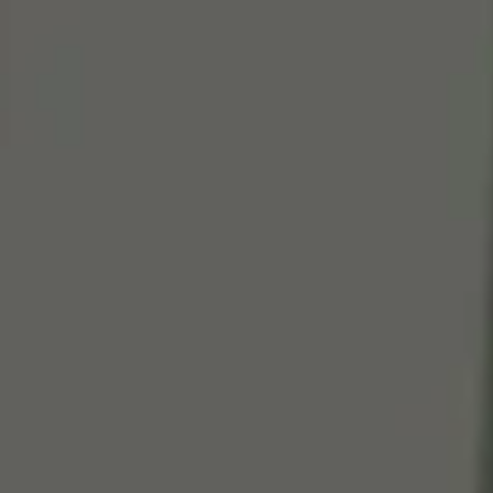
Cen
So
Edi
Gr
100