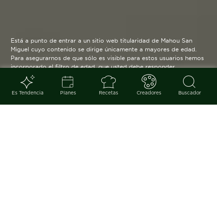
Está a punto de entrar a un sitio web titularidad de Mahou San
Miguel cuyo contenido se dirige únicamente a mayores de edad.
Para asegurarnos de que sólo es visible para estos usuarios hemos
incorporado el filtro de edad, que usted debe responder
verazmente. Su funcionamiento es posible gracias a la utilización
de cookies técnicas que resultan estrictamente necesarias y que
serán eliminadas cuando salga de esta web.
Es Tendencia
Planes
Recetas
Creadores
Buscador
Blog
arrow_back
Envasar el paso del tiempo y
obtener todo el sabor de los
vegetales básicos de nuestra
cocina. Una técnica milenaria para
conservar, evitar desperdicios y