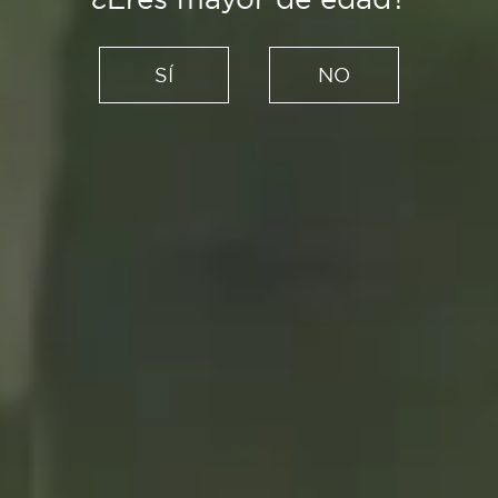
Recetas
Guía para preparar
SÍ
NO
encurtidos caseros y tres
recetas para convertirlos en
protagonistas
18/10/2021