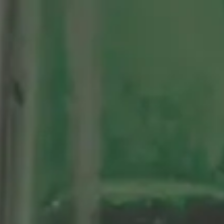
tenario
Nuestras Cervezas
Momentos Alhambra
segá
ción limitada 1964
ifo Alhambra 1925
 historias