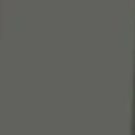
Cen
So
Edi
Gr
100