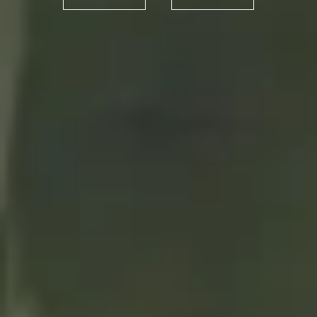
que reconforta el cuerpo… y
el alma
25/11/2020