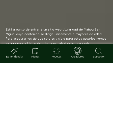
Está a punto de entrar a un sitio web titularidad de Mahou San
Miguel cuyo contenido se dirige únicamente a mayores de edad.
Para asegurarnos de que sólo es visible para estos usuarios hemos
incorporado el filtro de edad, que usted debe responder
verazmente. Su funcionamiento es posible gracias a la utilización
de cookies técnicas que resultan estrictamente necesarias y que
serán eliminadas cuando salga de esta web.
Es Tendencia
Planes
Recetas
Creadores
Buscador
Blog
arrow_back
El sabor del verano, en su versión
más artesanal. Todo un pretexto
para hacer un alto en el camino y
regalarnos un momento.