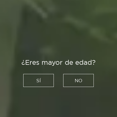
¿Eres mayor de edad?
Es Tendencia
Cuatro heladerías artesanas
SÍ
NO
para interrumpir tu ruta este
verano
28/07/2021