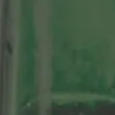
tenario
Nuestras Cervezas
Momentos Alhambra
segá
ción limitada 1964
ifo Alhambra 1925
 historias