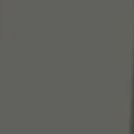
Cen
So
Edi
Gr
100