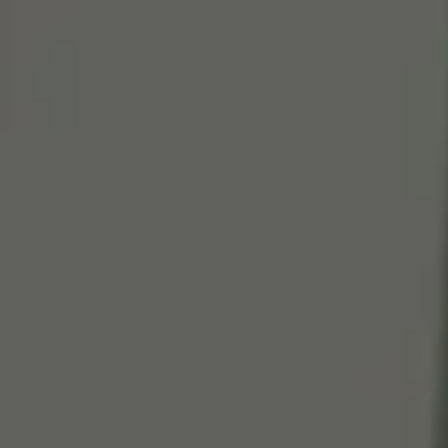
Cen
So
Edi
Gr
100