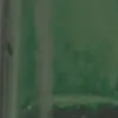
tenario
Nuestras Cervezas
Momentos Alhambra
segá
ción limitada 1964
ifo Alhambra 1925
 historias