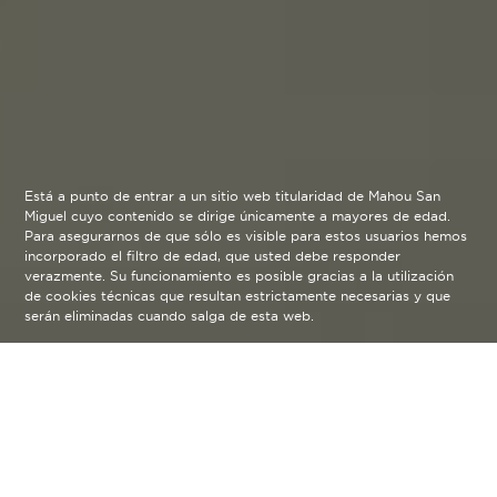
Está a punto de entrar a un sitio web titularidad de Mahou San
Miguel cuyo contenido se dirige únicamente a mayores de edad.
Para asegurarnos de que sólo es visible para estos usuarios hemos
incorporado el filtro de edad, que usted debe responder
verazmente. Su funcionamiento es posible gracias a la utilización
de cookies técnicas que resultan estrictamente necesarias y que
serán eliminadas cuando salga de esta web.
Blog
arrow_back
Hay títulos que consiguen
condensar la esencia del verano,