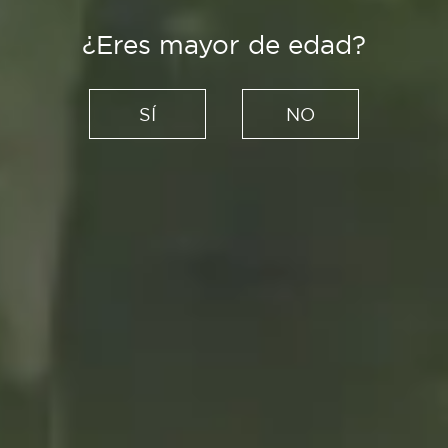
¿Eres mayor de edad?
SÍ
NO
Creadores
En busca de inspiración
cinéfila: 7 películas para
soñar con un verano eterno
26/08/2021