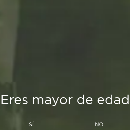
¿Eres mayor de edad
SÍ
NO