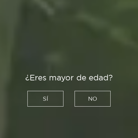
¿Eres mayor de edad?
SÍ
NO